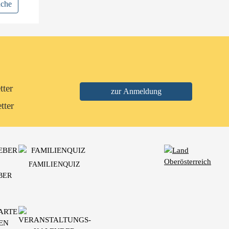
uche
tter
tter
FAMILIENQUIZ
BER