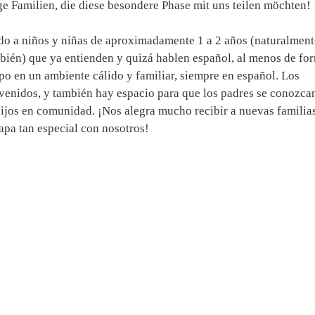
e Familien, die diese besondere Phase mit uns teilen möchten!
ido a niños y niñas de aproximadamente 1 a 2 años (naturalment
ién) que ya entienden y quizá hablen español, al menos de fo
o en un ambiente cálido y familiar, siempre en español. Los
enidos, y también hay espacio para que los padres se conozca
ijos en comunidad. ¡Nos alegra mucho recibir a nuevas familia
apa tan especial con nosotros!