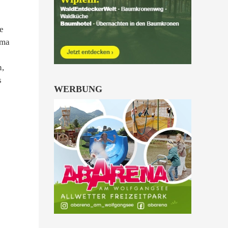
Kinder von 6 bis 10
Jahren.
e
rma
alle Familienkarten Highlights
n,
s
WERBUNG