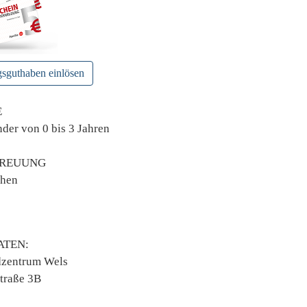
gsguthaben einlösen
E
nder von 0 bis 3 Jahren
TREUUNG
ehen
TEN:
dzentrum Wels
traße 3B