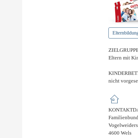
Elternbildun
ZIELGRUPP
Eltern mit Ki
KINDERBE
nicht vorges
KONTAKTDA
Familienbun
Vogelweiders
4600 Wels