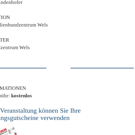
indenhofer
TION
ilienbundzentrum Wels
TER
dzentrum Wels
RMATIONEN
bühr:
kostenlos
 Veranstaltung können Sie Ihre
dungsgutscheine verwenden