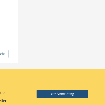
uche
tter
tter