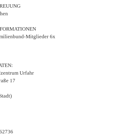
TREUUNG
ehen
NFORMATIONEN
amilienbund-Mitglieder 6x
TEN:
zentrum Urfahr
raße 17
Stadt)
262736