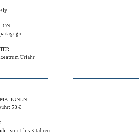
sely
TION
npädagogin
TER
zentrum Urfahr
RMATIONEN
ühr: 58 €
E
nder von 1 bis 3 Jahren