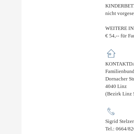
KINDERBE
nicht vorges
WEITERE I
€ 54,-- für F
KONTAKTDA
Familienbund
Dornacher St
4040 Linz
(Bezirk Linz 
Sigrid Stelzer
Tel.: 0664/8