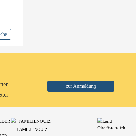
uche
tter
tter
FAMILIENQUIZ