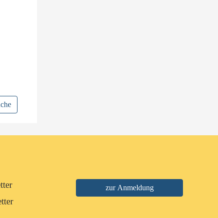
uche
tter
tter