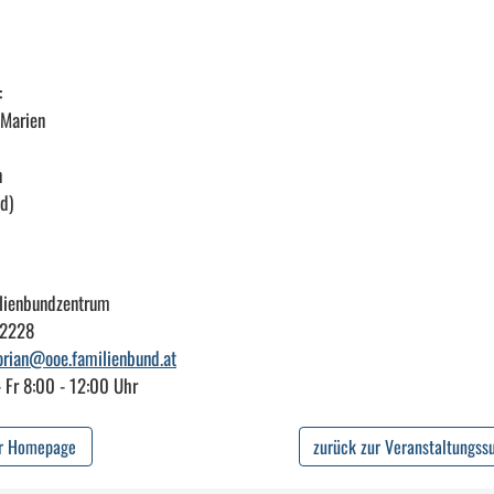
:
 Marien
n
d)
ilienbundzentrum
82228
lorian@ooe.familienbund.at
- Fr 8:00 - 12:00 Uhr
ur Homepage
zurück zur Veranstaltungss