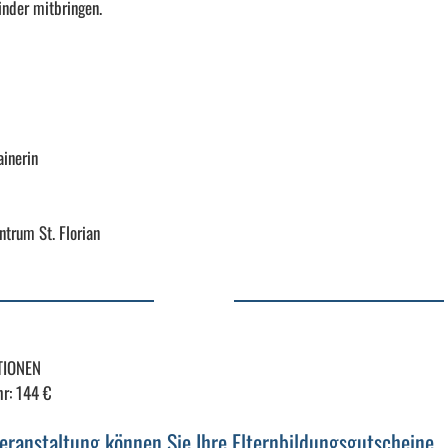
inder mitbringen.
ainerin
trum St. Florian
TIONEN
r: 144 €
Veranstaltung können Sie Ihre Elternbildungsgutscheine