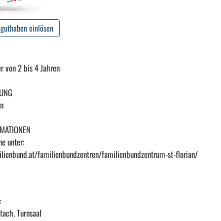
sguthaben einlösen
er von 2 bis 4 Jahren
UUNG
en
RMATIONEN
e unter:
ilienbund.at/familienbundzentren/familienbundzentrum-st-florian/
:
tach, Turnsaal