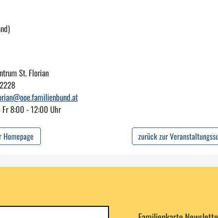
and)
trum St. Florian
82228
lorian@ooe.familienbund.at
- Fr 8:00 - 12:00 Uhr
ur Homepage
zurück zur Veranstaltungss
Newsletterkategorie
Familienkarte Newslette