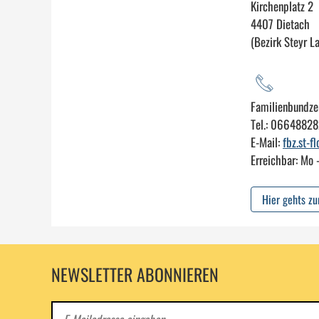
Kirchenplatz 2
4407 Dietach
(Bezirk Steyr L
Familienbundzen
Tel.: 0664882
E-Mail:
fbz.st-f
Erreichbar: Mo 
Hier gehts z
NEWSLETTER ABONNIEREN
E-