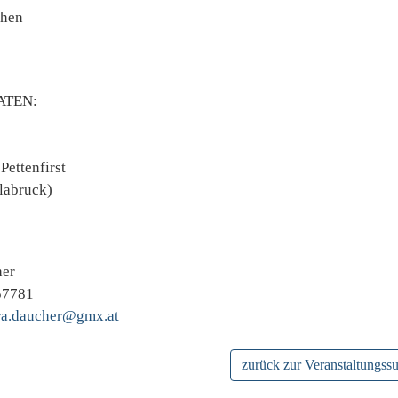
ehen
TEN:
Pettenfirst
labruck)
her
57781
ra.daucher@gmx.at
zurück zur Veranstaltungss