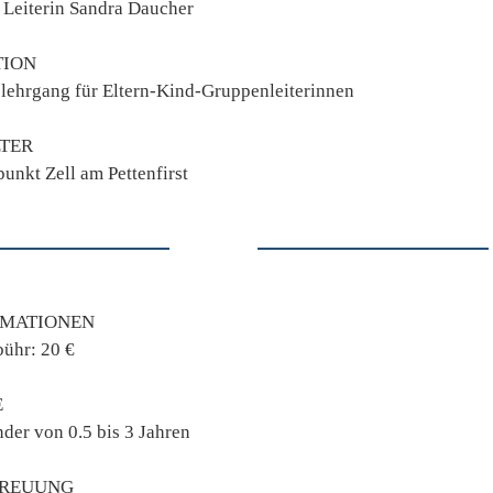
 Leiterin Sandra Daucher
TION
slehrgang für Eltern-Kind-Gruppenleiterinnen
TER
punkt Zell am Pettenfirst
RMATIONEN
ühr: 20 €
E
nder von 0.5 bis 3 Jahren
TREUUNG