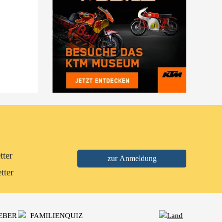
tter
tter