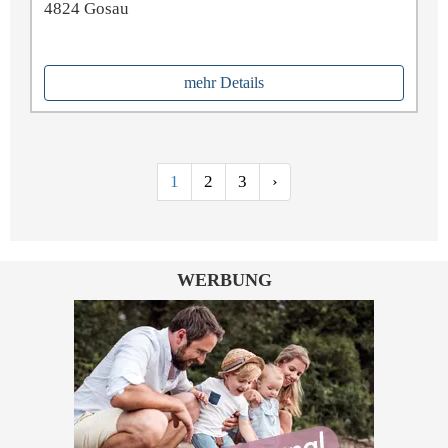
4824 Gosau
mehr Details
1
2
3
›
WERBUNG