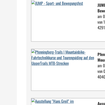
JUMP
Bew
am 0
von 
4291
Pfen
Moun
am 0
von 
4040
Auss