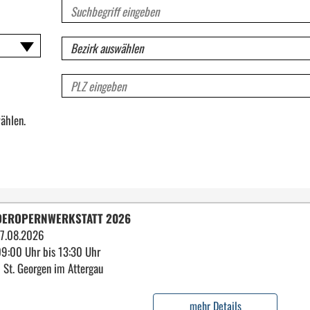
Volltextsuche
für
Veranstaltungen
Bezirk
PLZ
ählen.
DEROPERNWERKSTATT 2026
7.08.2026
09:00 Uhr bis 13:30 Uhr
 St. Georgen im Attergau
mehr Details