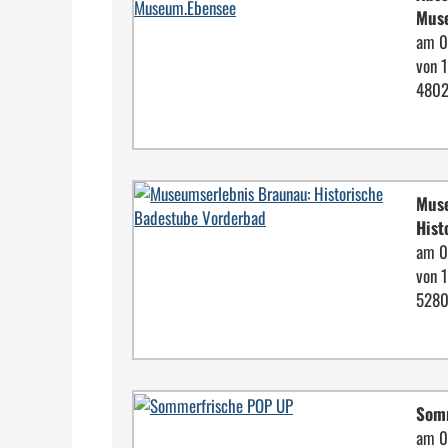
Muse
am 0
von 
4802
Muse
Histo
am 0
von 
5280
Som
am 0