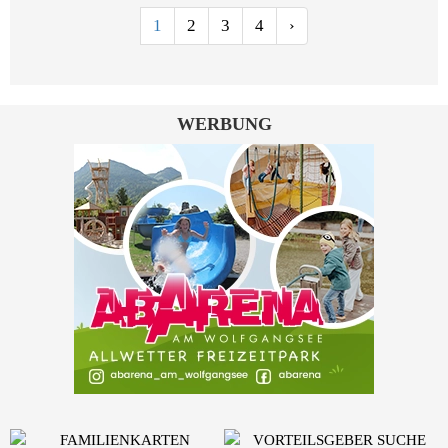
1
2
3
4
›
WERBUNG