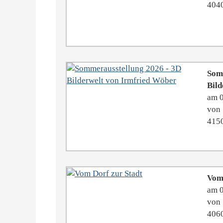
4040
Som
Bild
am 
von 
415
Vom 
am 
von 
406