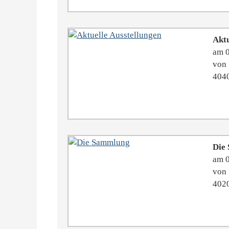
Aktu
am 
von 
4040
Die
am 
von 
4020