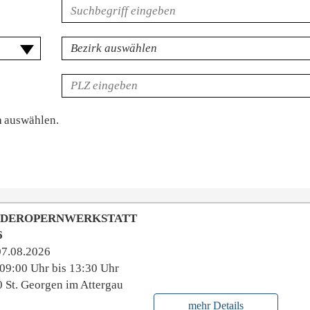
Volltextsuche
für
Veranstaltungen
Bezirk
PLZ
n
auswählen.
NDEROPERNWERKSTATT
6
07.08.2026
09:00 Uhr bis 13:30 Uhr
 St. Georgen im Attergau
mehr Details