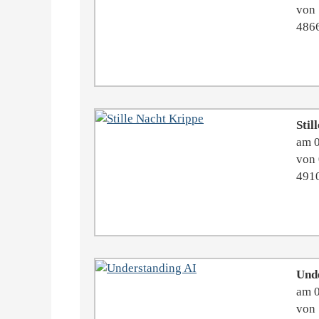
von 
4866
Stil
am 
von 
4910
Und
am 
von 