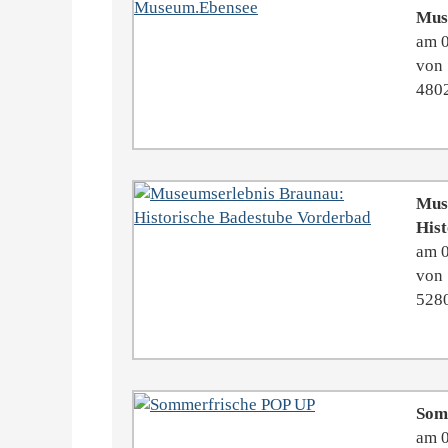
Mus
am 
von 
480
Mus
Hist
am 
von 
528
Som
am 