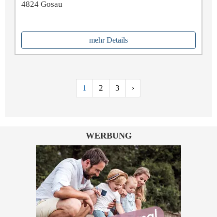
4824 Gosau
mehr Details
1
2
3
›
WERBUNG