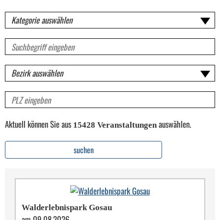
Kategorie
Volltextsuche
für
Veranstaltungen
Bezirk
PLZ
Aktuell können Sie aus
auswählen.
15428 Veranstaltungen
suchen
Walderlebnispark Gosau
am 09.08.2026