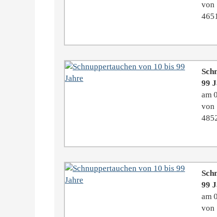
von 
4651
Schn
99 
am 
von 
4852
Schn
99 
am 
von 