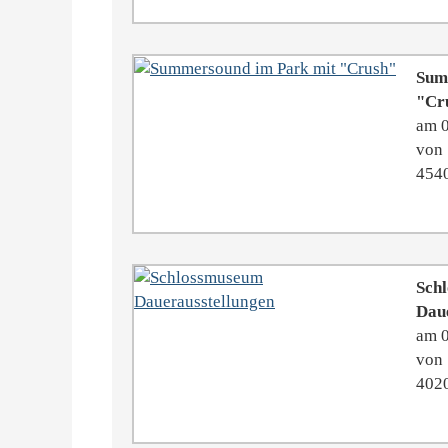
Sum
"Cr
am 
von 
4540
Sch
Dau
am 
von 
4020