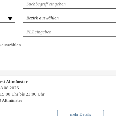
Volltextsuche
für
Veranstaltungen
Bezirk
PLZ
n
auswählen.
est Altmünster
08.08.2026
15:00 Uhr bis 23:00 Uhr
 Altmünster
mehr Details