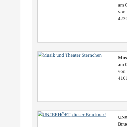
am 
von 
4230
Mus
am 
von 
4161
UN#
Bru