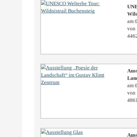
UNE
Wild
am 
von 
446
Auss
Land
am 
von 
4861
Auss