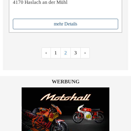
4170 Haslach an der Mühl
mehr Details
‹
1
2
3
›
WERBUNG