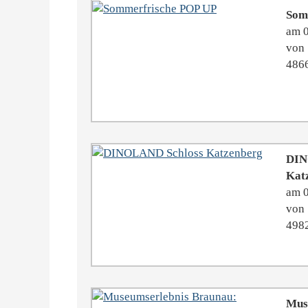
Som
am 
von 
4866
DIN
Kat
am 
von 
4982
Mus