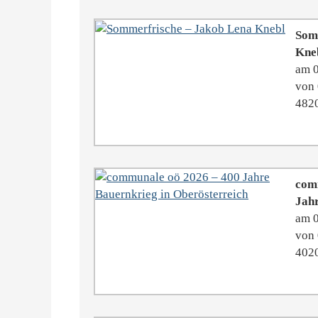
Somm
Kne
am 
von 
4820
com
Jahr
am 
von 
4020