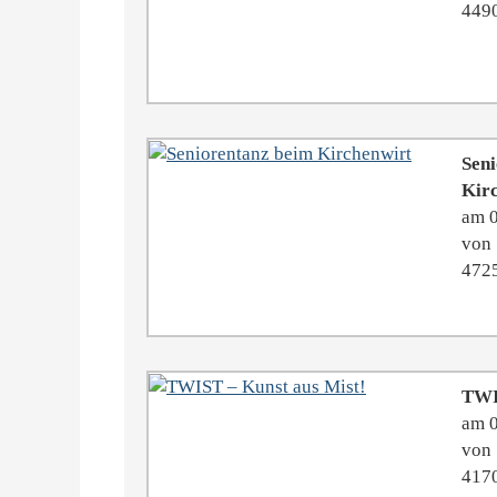
4490
Sen
Kir
am 
von 
4725
TWI
am 
von 
4170