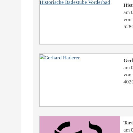
Hist
am 
von 
528
Ger
am 
von 
4020
Tart
am 