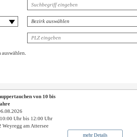
Volltextsuche
für
Veranstaltungen
Bezirk
PLZ
n
auswählen.
uppertauchen von 10 bis
Jahre
06.08.2026
10:00 Uhr bis 12:00 Uhr
 Weyregg am Attersee
mehr Details