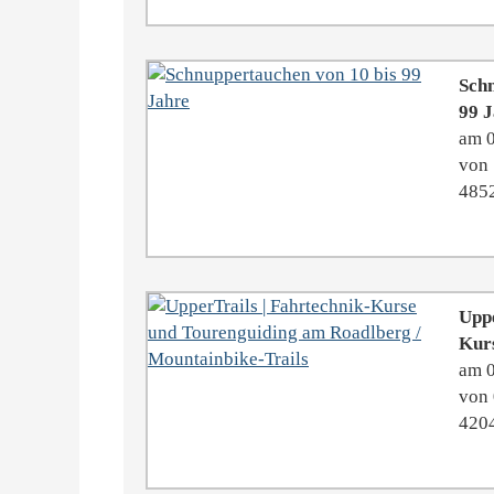
Schn
99 
am 
von 
4852
Uppe
Kurs
am 
von 
4204