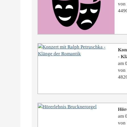
von 
4490
Kon
- Kl
am 
von 
4820
Hör
am 
von 