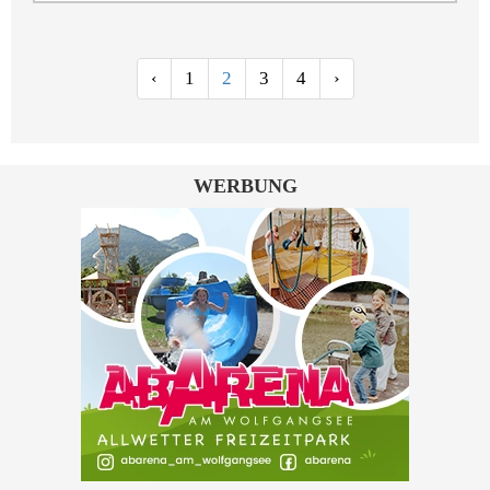
‹
1
2
3
4
›
WERBUNG