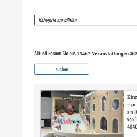
Kategorie
Aktuell können Sie aus
aus
15467 Veranstaltungen
suchen
Einz
– pr
am 0
von 
4040