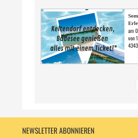
Somm
Erle
am 0
von 
4343
NEWSLETTER ABONNIEREN