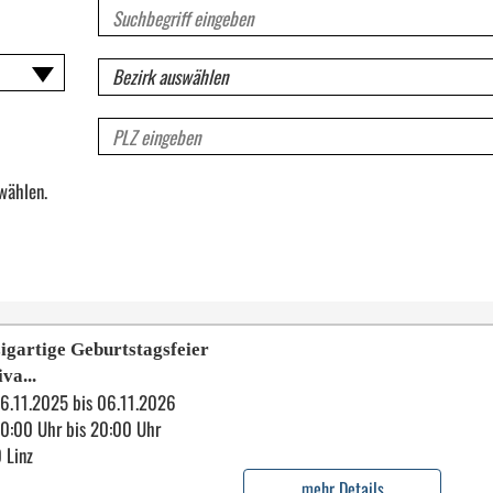
Volltextsuche
für
Veranstaltungen
Bezirk
PLZ
wählen.
igartige Geburtstagsfeier
iva...
6.11.2025 bis 06.11.2026
10:00 Uhr bis 20:00 Uhr
 Linz
mehr Details