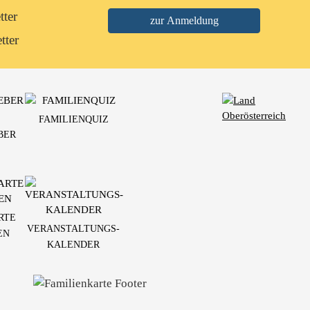
tter
tter
FAMILIENQUIZ
BER
RTE
VERANSTALTUNGS-
EN
KALENDER