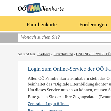
Familienkarte
Förderungen
Sie sind hier:
Startseite
-
Elternbildung
-
ONLINE-SERVICE FÜ
Login zum Online-Service der OÖ Fa
Allen OÖ Familienkarten-Inhabern steht das O
beinhaltet das "Digitale Elternbildungskonto" 
Um dieses Service nutzen zu können, müssen Si
Bitte geben Sie dazu Ihre Zugangsdaten (Benu
Zentralen Login öffnen
Passwort vergessen