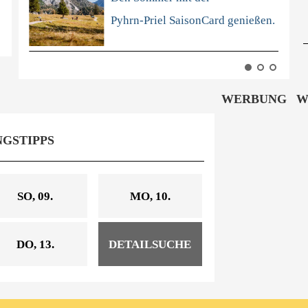
Pyhrn-Priel SaisonCard genießen.
V
WERBUNG
W
GSTIPPS
SO, 09.
MO, 10.
DO, 13.
DETAILSUCHE