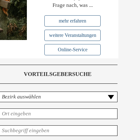
Frage nach, was ...
mehr erfahren
weitere Veranstaltungen
Online-Service
VORTEILSGEBERSUCHE
Kostenlose Erlebnis-Donauschifffahrt
ezirk
uswählen
für Kinder an ausgwählten Tagen
.
olltextsuche
Familienquiz -
nach
mitspielen und gewinnen!
dem
olltextsuche
rt
nach