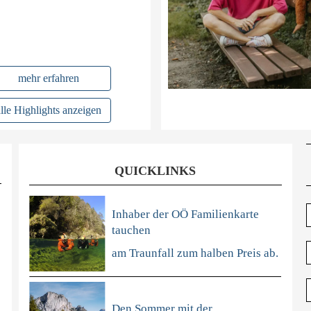
mehr erfahren
alle Highlights anzeigen
QUICKLINKS
B
Inhaber der OÖ Familienkarte
a
tauchen
V
am Traunfall zum halben Preis ab.
V
O
Den Sommer mit der