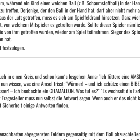
m, während ein Kind einen weichen Ball (z.B. Schaumstoffball) in der Han
 treffen. Derjenige, der den Ball in der Hand hat, darf aber nicht mehr a
aus der Luft getroffen, muss es sich am Spielfeldrand hinsetzen. Ganz wic
kt, von welchem Mitspieler es getroffen wurde. Sollte dieser Spieler nämli
die von ihm getroffen wurden, wieder am Spiel teilnehmen. Sieger des Spiel
en hat.
t festzulegen.
uch in einen Kreis, und schon kann´s losgehen: Anna: "Ich füttere eine AMS
s nun wissen, was eine Amsel frisst: "Würmer! – und ich schütze einen BIBE
Wasser! – Ich beobachte ein CHAMÄLEON. Was tut es?" "Es wechselt die Far
der Fragesteller muss nun selbst die Antwort sagen. Wenn auch er das nicht 
t Sicherheit einige Antworten finden.
enachbarten abgegrenzten Feldern gegenseitig mit dem Ball abzuschießen