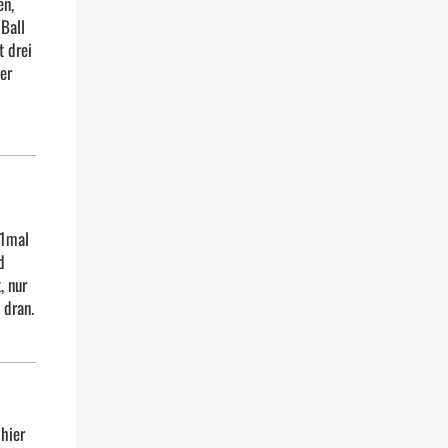
en,
 Ball
t drei
er
 1mal
d
, nur
 dran.
hier