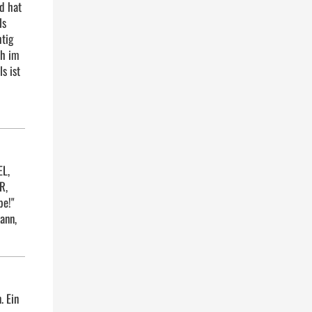
d hat
ls
htig
ch im
s ist
EL,
R,
be!"
kann,
. Ein