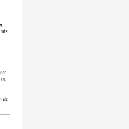
er
immte
 und
hen,
n als