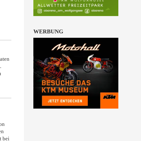
WERBUNG
aten
.
m
von
en
t bei