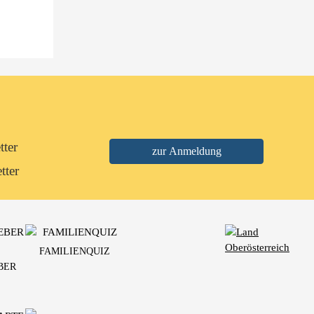
tter
tter
FAMILIENQUIZ
BER