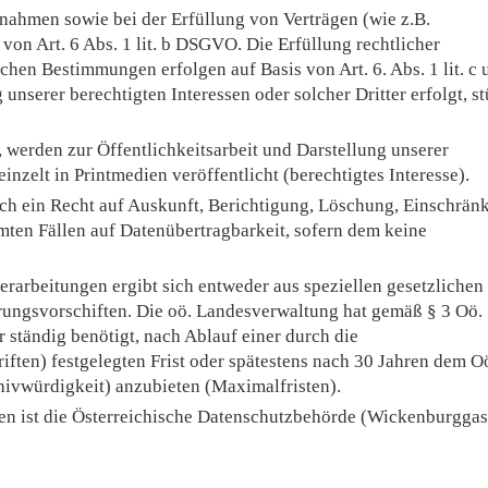
ahmen sowie bei der Erfüllung von Verträgen (wie z.B.
on Art. 6 Abs. 1 lit. b DSGVO. Die Erfüllung rechtlicher
chen Bestimmungen erfolgen auf Basis von Art. 6. Abs. 1 lit. c 
serer berechtigten Interessen oder solcher Dritter erfolgt, st
 werden zur Öffentlichkeitsarbeit und Darstellung unserer
nzelt in Printmedien veröffentlicht (berechtigtes Interesse).
ch ein Recht auf Auskunft, Berichtigung, Löschung, Einschrän
mten Fällen auf Datenübertragbarkeit, sofern dem keine
arbeitungen ergibt sich entweder aus speziellen gesetzlichen
rungsvorschiften. Die oö. Landesverwaltung hat gemäß § 3 Oö.
r ständig benötigt, nach Ablauf einer durch die
iften) festgelegten Frist oder spätestens nach 30 Jahren dem O
ivwürdigkeit) anzubieten (Maximalfristen).
den ist die Österreichische Datenschutzbehörde (Wickenburggas