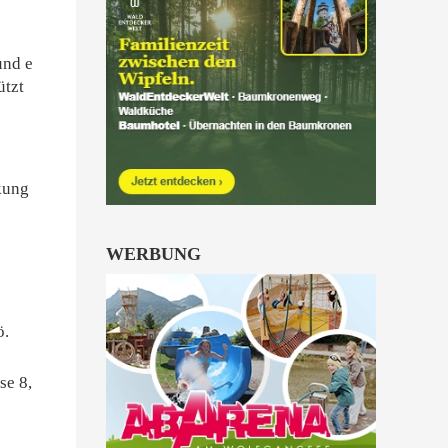
Hinterstoder ein.
alle Familienkarten Highlights
und e
ützt
kung
WERBUNG
ö.
se 8,