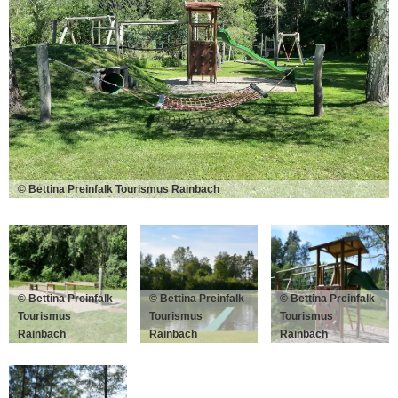
© Bettina Preinfalk Tourismus Rainbach
© Bettina Preinfalk
© Bettina Preinfalk
© Bettina Preinfalk
Tourismus
Tourismus
Tourismus
Rainbach
Rainbach
Rainbach