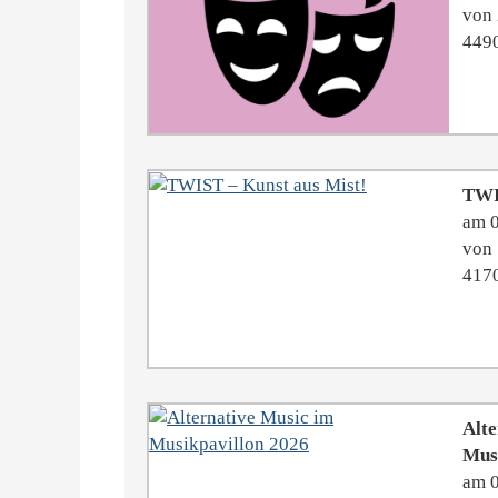
von 
4490
TWI
am 
von 
4170
Alte
Mus
am 