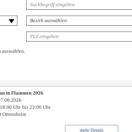
Volltextsuche
für
Veranstaltungen
Bezirk
PLZ
n
auswählen.
au in Flammen 2026
07.08.2026
18:00 Uhr bis 23:00 Uhr
0 Ottensheim
mehr Details