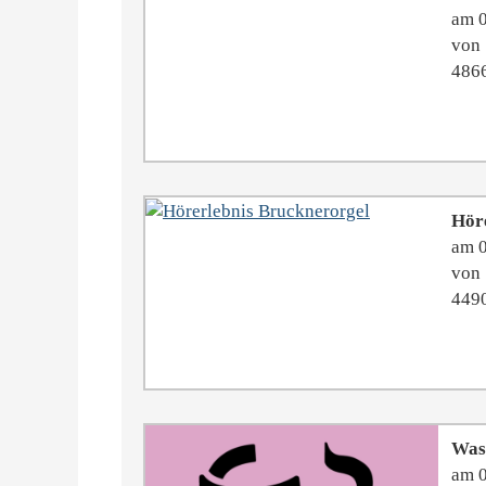
am 
von 
4866
Hör
am 
von 
4490
Was 
am 