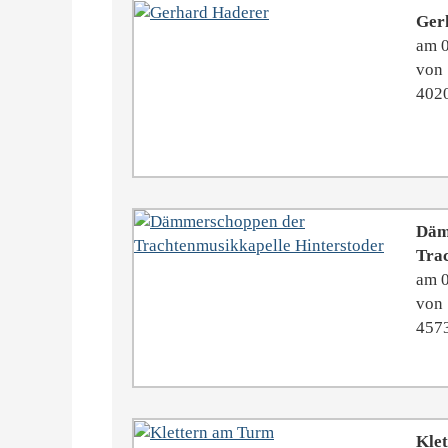
Ger
am 
von 
4020
Däm
Trac
am 
von 
4573
Kle