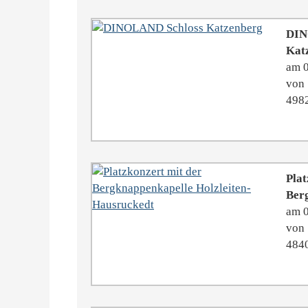
DIN
Kat
am 
von 
4982
Plat
Berg
am 
von 
484