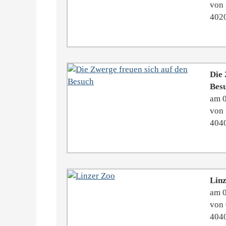
von 
4020
Die 
Bes
am 
von 
4040
Lin
am 
von 
4040