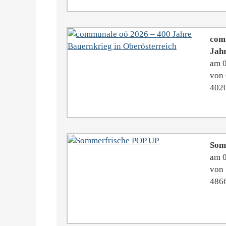
com
Jahr
am 
von 
4020
Som
am 
von 
4866