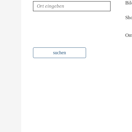
Bi
Sh
Om