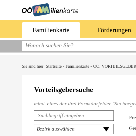
Familienkarte
Förderungen
Sie sind hier:
Startseite
-
Familienkarte
-
OÖ. VORTEILSGEBE
Vorteilsgebersuche
mind. eines der drei Formularfelder "Suchbegri
Rubri
Fre
Ge