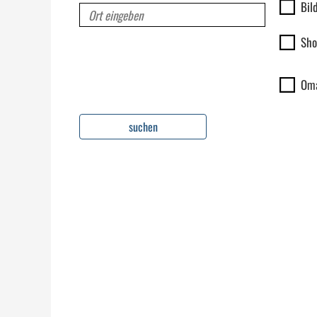
Bil
Sho
Oma