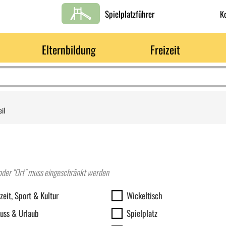
Spielplatzführer
K
Elternbildung
Freizeit
il
" oder "Ort" muss eingeschränkt werden
en
Ausstattung
izeit, Sport & Kultur
Wickeltisch
uss & Urlaub
Spielplatz