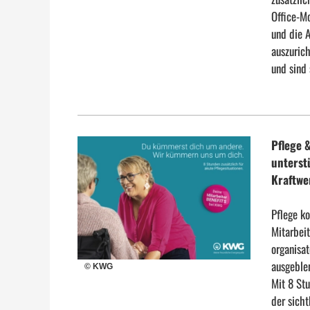
Office-M
und die A
auszurich
und sind 
Pflege 
unterst
Kraftwe
Pflege k
Mitarbei
organisat
ausgeble
© KWG
Mit 8 Stu
der sicht