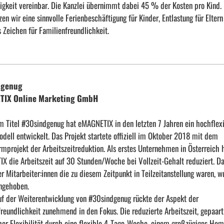
tigkeit vereinbar. Die Kanzlei übernimmt dabei 45 % der Kosten pro Kind.
zen wir eine sinnvolle Ferienbeschäftigung für Kinder, Entlastung für Elter
s Zeichen für Familienfreundlichkeit.
dgenug
TIX Online Marketing GmbH
m Titel #30sindgenug hat eMAGNETIX in den letzten 7 Jahren ein hochflex
dell entwickelt. Das Projekt startete offiziell im Oktober 2018 mit dem
mprojekt der Arbeitszeitreduktion. Als erstes Unternehmen in Österreich 
X die Arbeitszeit auf 30 Stunden/Woche bei Vollzeit-Gehalt reduziert. D
r Mitarbeiter:innen die zu diesem Zeitpunkt in Teilzeitanstellung waren, w
angehoben.
uf der Weiterentwicklung von #30sindgenug rückte der Aspekt der
reundlichkeit zunehmend in den Fokus. Die reduzierte Arbeitszeit, gepaart
her Flexibilität durch eine flexible 4-Tage-Woche, einem großzügiges Hom