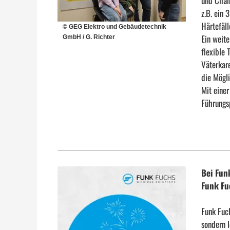
und Chanc
z.B. ein
Härtefäll
© GEG Elektro und Gebäudetechnik
Ein weit
GmbH / G. Richter
flexible 
Väterkare
die Mögli
Mit einer
Führungsp
Bei Fun
Funk F
Funk Fuch
sondern 