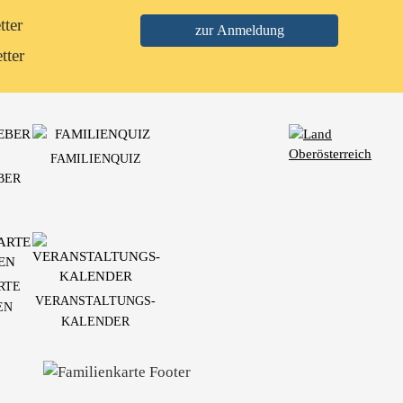
tter
tter
FAMILIENQUIZ
BER
RTE
VERANSTALTUNGS-
EN
KALENDER