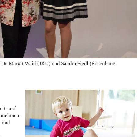
 Dr. Margit Waid (JKU) und Sandra Siedl (Rosenbauer
its auf
ennehmen.
e und
s