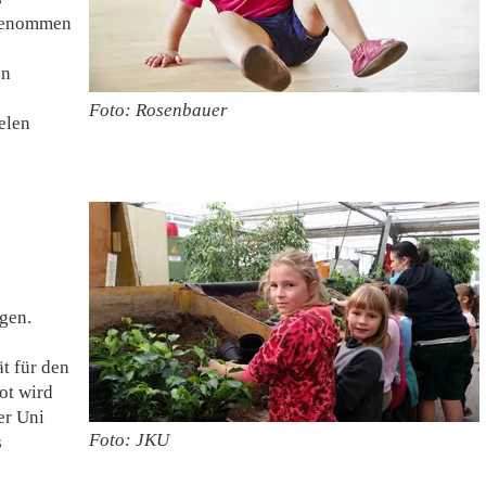
 genommen
en
Foto: Rosenbauer
elen
gen.
t für den
ot wird
er Uni
Foto: JKU
s