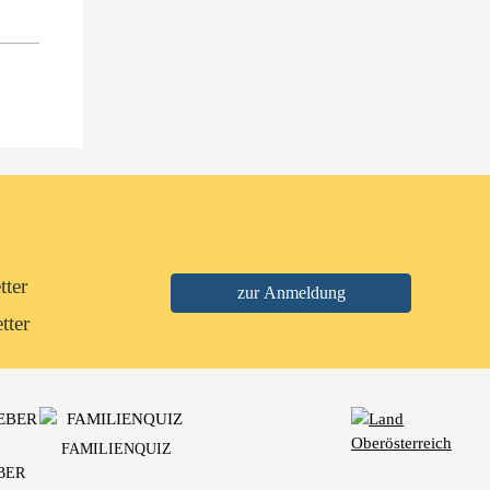
tter
tter
FAMILIENQUIZ
BER