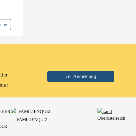
uche
tter
tter
FAMILIENQUIZ
BER