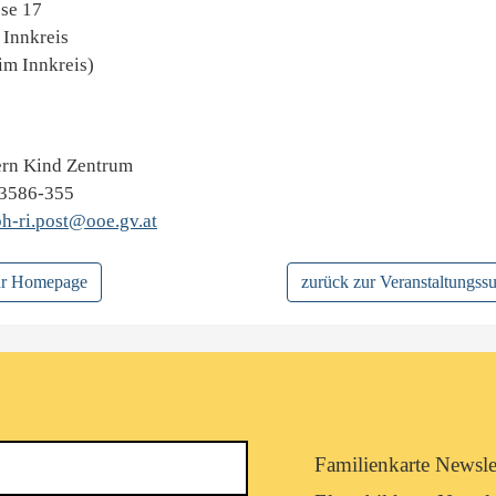
sse 17
 Innkreis
im Innkreis)
tern Kind Zentrum
83586-355
bh-ri.post@ooe.gv.at
zur Homepage
zurück zur Veranstaltungss
Newsletterkategorie
Familienkarte Newsle
abonnieren