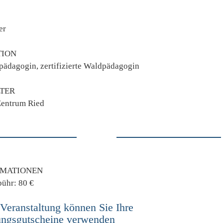
er
TION
pädagogin, zertifizierte Waldpädagogin
TER
Zentrum Ried
RMATIONEN
ühr: 80 €
 Veranstaltung können Sie Ihre
dungsgutscheine verwenden