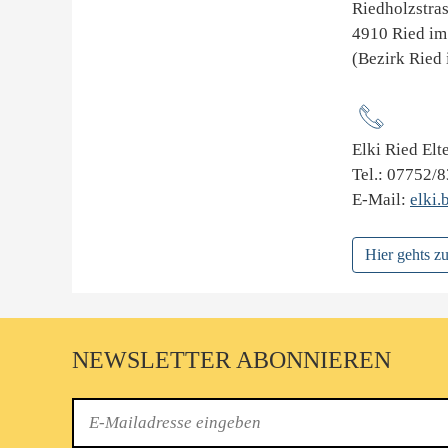
Riedholzstra
4910 Ried im
(Bezirk Ried 
Elki Ried El
Tel.: 07752/
E-Mail:
elki.
Hier gehts 
NEWSLETTER ABONNIEREN
E-
Mail