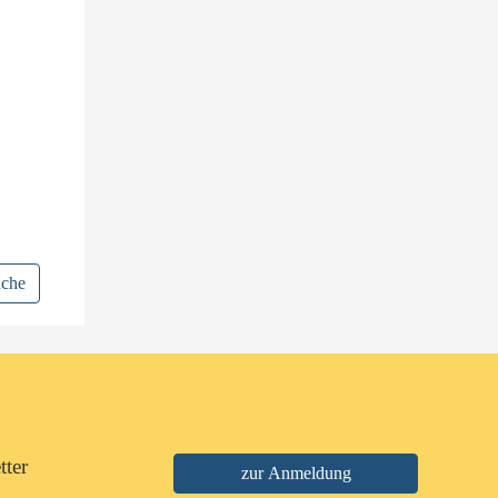
uche
tter