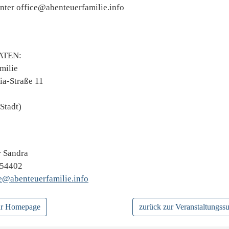
ter office@abenteuerfamilie.info
TEN:
milie
ia-Straße 11
Stadt)
 Sandra
354402
e@abenteuerfamilie.info
zur Homepage
zurück zur Veranstaltungss