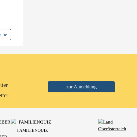
uche
tter
tter
FAMILIENQUIZ