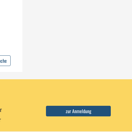
uche
r
r