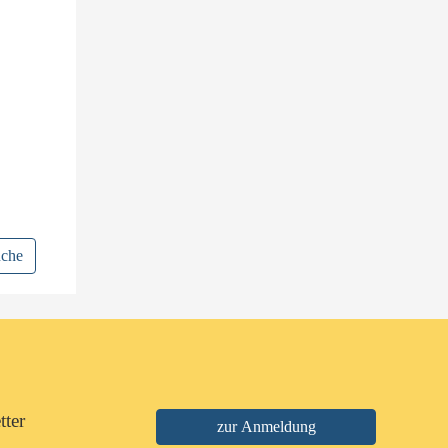
uche
tter