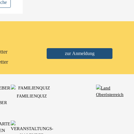
uche
tter
tter
FAMILIENQUIZ
BER