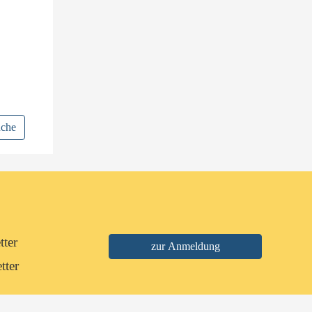
uche
tter
tter