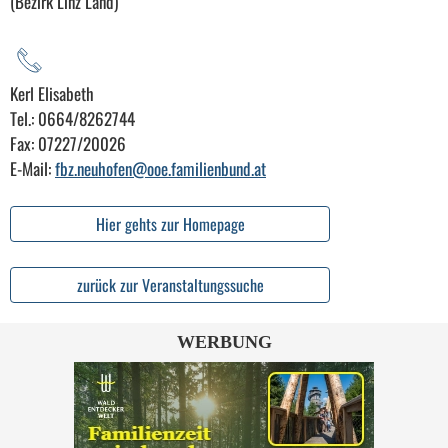
(Bezirk Linz Land)
Kerl Elisabeth
Tel.: 0664/8262744
Fax: 07227/20026
E-Mail:
fbz.neuhofen@ooe.familienbund.at
Hier gehts zur Homepage
zurück zur Veranstaltungssuche
WERBUNG