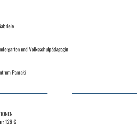
abriele
indergarten und Volksschulpädagogin
entrum Pamaki
TIONEN
r: 126 €