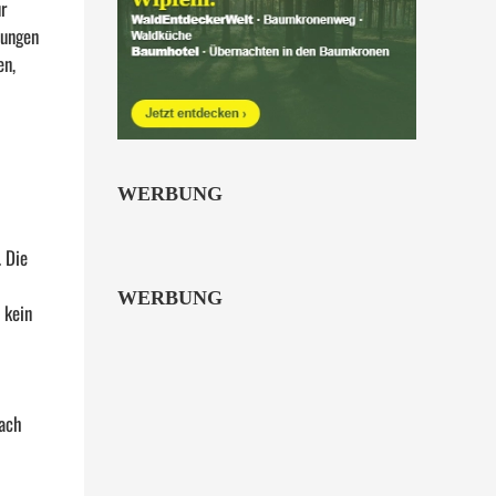
r
bungen
en,
WERBUNG
 Die
WERBUNG
 kein
fach