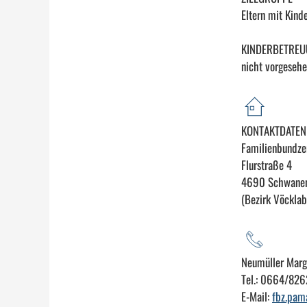
Eltern mit Kind
KINDERBETRE
nicht vorgeseh
KONTAKTDATEN
Familienbundz
Flurstraße 4
4690 Schwanen
(Bezirk Vöcklab
Neumüller Marg
Tel.: 0664/82
E-Mail:
fbz.pam