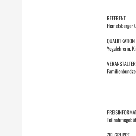
REFERENT
Hemetsberger G
QUALIFIKATION
Yogalehrerin, K
VERANSTALTER
Familienbundz
PREISINFORMA
Teilnahmegebüh
ZIELGRUPPE