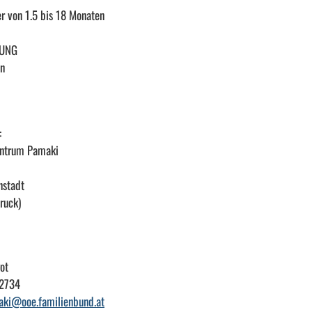
er von 1.5 bis 18 Monaten
UUNG
en
:
entrum Pamaki
stadt
ruck)
ot
62734
aki@ooe.familienbund.at