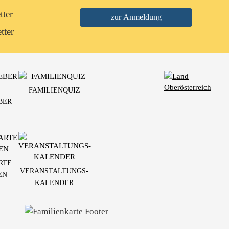
tter
tter
FAMILIENQUIZ
BER
RTE
VERANSTALTUNGS-
EN
KALENDER