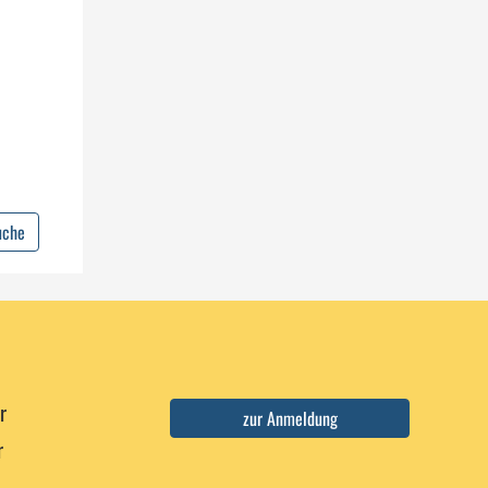
uche
r
r