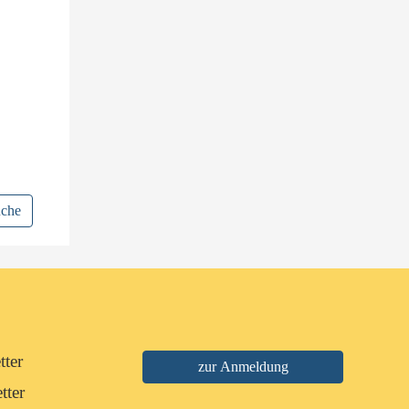
uche
tter
tter