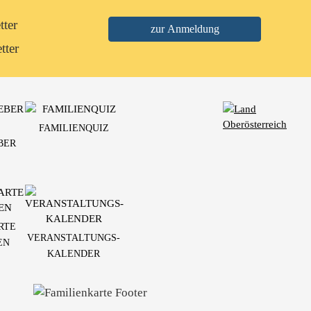
tter
tter
FAMILIENQUIZ
BER
RTE
VERANSTALTUNGS-
EN
KALENDER