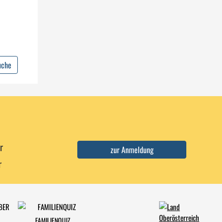
uche
r
r
FAMILIENQUIZ