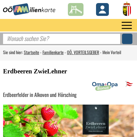
Sie sind hier:
Startseite
-
Familienkarte
-
OÖ. VORTEILSGEBER
-
Mein Vorteil
Erdbeeren ZwieLehner
Erdbeerfelder in Alkoven und Hörsching