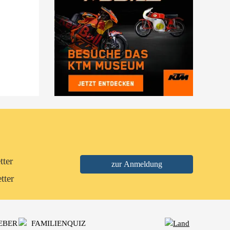
tter
tter