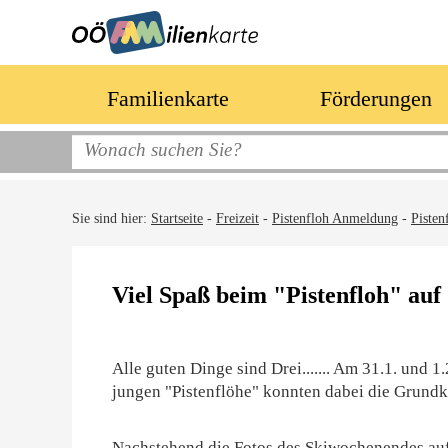
Familienkarte
Förderungen
Sie sind hier:
Startseite
-
Freizeit
-
Pistenfloh Anmeldung
-
Pisten
Viel Spaß beim "Pistenfloh" auf
Alle guten Dinge sind Drei....... Am 31.1. und 
jungen "Pistenflöhe" konnten dabei die Grundke
Nachstehend die Fotos des Skiwochenendes auf