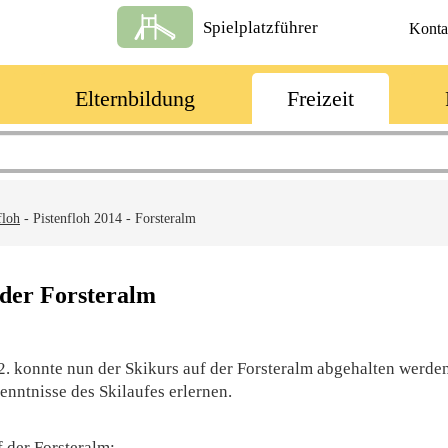
Spielplatzführer
Konta
Elternbildung
Freizeit
floh
-
Pistenfloh 2014 - Forsteralm
 der Forsteralm
1.2. konnte nun der Skikurs auf der Forsteralm abgehalten werde
nntnisse des Skilaufes erlernen.
 der Forsteralm: