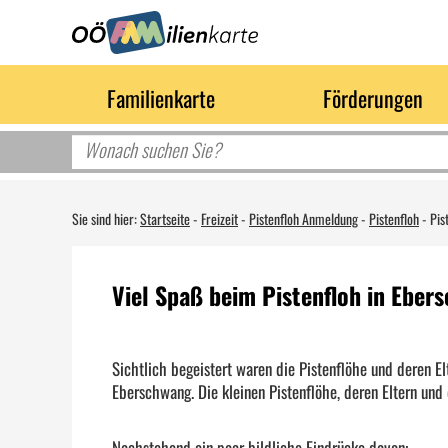
Familienkarte
Förderungen
Sie sind hier:
Startseite
-
Freizeit
-
Pistenfloh Anmeldung
-
Pistenfloh
-
Pis
Viel Spaß beim Pistenfloh in Eber
Sichtlich begeistert waren die Pistenflöhe und deren E
Eberschwang. Die kleinen Pistenflöhe, deren Eltern und
Nachstehend ein paar bildliche Eindrücke davon: